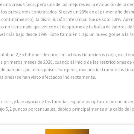
una crisis típica, pero una de las mejores es la evolución de la d
 y los préstamos contratados. Si cayó un 26% en el primer año despu
 confinamiento), la disminución interanual fue de solo 1.9%. Adem
 no tiene nada que ver con el desplome de la bolsa de valores de 
vel más bajo desde 1998. Esto también trajo un nuevo golpe a la fami
laban 2,35 billones de euros en activos financieros (caja, existenc
 primeros meses de 2020, cuando el inicio de las restricciones de v
 de parquet que otros países europeos, muchos instrumentos fina
nsiones) se han visto afectados indirectamente.
 crisis, y la mayoría de las familias españolas optaron por no inver
ujo 5,2 puntos porcentuales, debido principalmente a la caída de lo