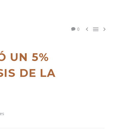



0
Ó UN 5%
IS DE LA
nes