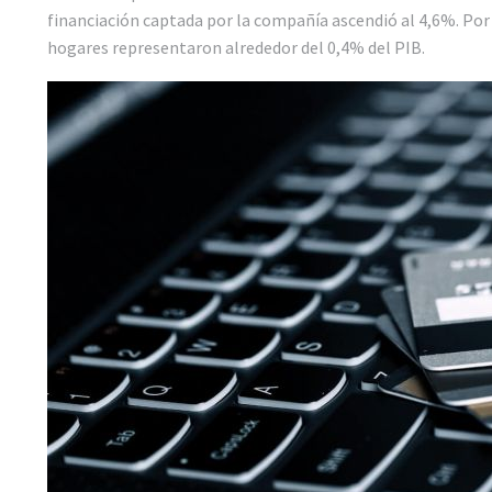
financiación captada por la compañía ascendió al 4,6%. Por
hogares representaron alrededor del 0,4% del PIB.