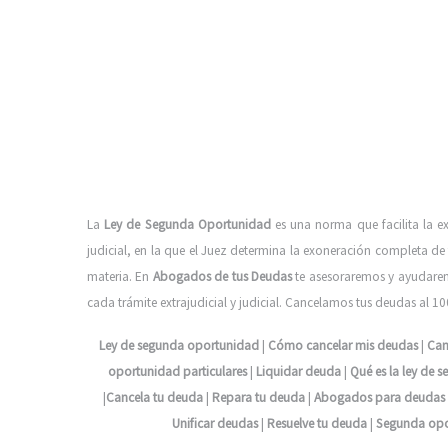
La
Ley de Segunda Oportunidad
es una norma que facilita la e
judicial, en la que el Juez determina la exoneración completa 
materia.
En
Abogados de tus Deudas
te asesoraremos y ayudaremo
cada trámite extrajudicial y judicial. Cancelamos tus deudas al 
Ley de segunda oportunidad
|
Cómo cancelar mis deudas
|
Can
oportunidad particulares
|
Liquidar deuda
|
Qué es la ley de
|
Cancela tu deuda
|
Repara tu deuda
|
Abogados para deudas
Unificar deudas
|
Resuelve tu deuda
|
Segunda opo