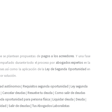
que se plantean propuestas de
pagos a los acreedores
. Y una fase
 acompañado durante todo el proceso por
abogados expertos
en la
ses así como la aplicación de la
Ley de Segunda Oportunidad
en
or solución.
dad autónomos
|
Requisitos segunda oportunidad
|
Ley segunda
|
Cancelar deudas
|
Resuelve tu deuda
|
Como salir de deudas
nda oportunidad para persona física
|
Liquidar deuda
|
Deuda
|
idad
|
Salir de deudas |
Tus Abogados Laboralistas