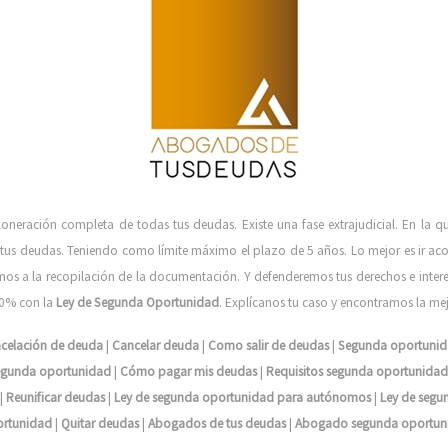
xoneración completa de todas tus deudas. Existe una fase extrajudicial. En la 
de tus deudas. Teniendo como límite máximo el plazo de 5 años. Lo mejor es ir
s a la recopilación de la documentación. Y defenderemos tus derechos e intere
100% con la
Ley de Segunda Oportunidad
. Explícanos tu caso y encontramos la mej
celación de deuda
|
Cancelar deuda
|
Como salir de deudas
|
Segunda oportuni
 segunda oportunidad
|
Cómo pagar mis deudas
|
Requisitos segunda oportunidad
|
Reunificar deudas
|
Ley de segunda oportunidad para autónomos
|
Ley de segu
rtunidad
|
Quitar deudas
|
Abogados de tus deudas
|
Abogado segunda oportun