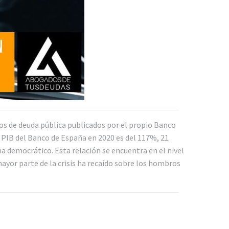
tos de deuda pública publicados por el propio Banco
l PIB del Banco de España en 2020 es del 117%, 21
a democrático. Esta relación se encuentra en el nivel
ayor parte de la crisis ha recaído sobre los hombros