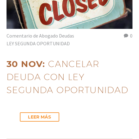
Comentario de Abogado Deudas
0
LEY SEGUNDA OPORTUNIDAD
30 NOV:
CANCELAR
DEUDA CON LEY
SEGUNDA OPORTUNIDAD
LEER MÁS