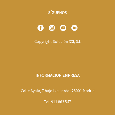
SÍGUENOS
Copyright Solución XXI, S.L
INFORMACION EMPRESA
Calle Ayala, 7 bajo Izquierda- 28001 Madrid
Tel. 911 863 547