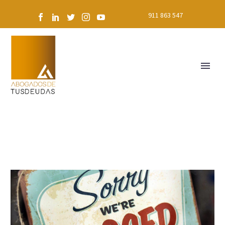
911 863 547