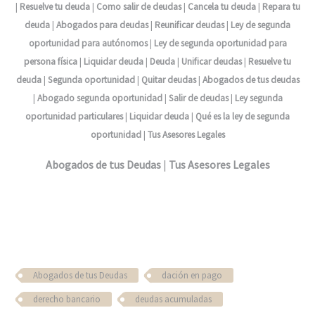
|
Resuelve tu deuda
|
Como salir de deudas
|
Cancela tu deuda
|
Repara tu
deuda
|
Abogados para deudas
|
Reunificar deudas
|
Ley de segunda
oportunidad para autónomos
|
Ley de segunda oportunidad para
persona física
|
Liquidar deuda
|
Deuda
|
Unificar deudas
|
Resuelve tu
deuda
|
Segunda oportunidad
|
Quitar deudas
|
Abogados de tus deudas
|
Abogado segunda oportunidad
|
Salir de deudas
|
Ley segunda
oportunidad particulares
|
Liquidar deuda
|
Qué es la ley de segunda
oportunidad
|
Tus Asesores Legales
Abogados de tus Deudas
|
Tus Asesores Legales
Abogados de tus Deudas
dación en pago
derecho bancario
deudas acumuladas