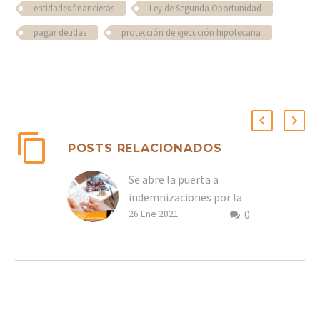
entidades financieras
Ley de Segunda Oportunidad
pagar deudas
protección de ejecución hipotecaria
POSTS RELACIONADOS
Se abre la puerta a
indemnizaciones por la
0
manipulación del euribor
26 Ene 2021