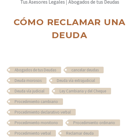
Tus Asesores Legales
|
Abogados de tus Deudas
CÓMO RECLAMAR UNA
DEUDA
Abogados de tus Deudas
cancelar deudas
Deuda morosos
Deuda vía extrajudicial
Deuda vía judicial
Ley Cambiaria y del Cheque
Procedimiento cambiario
Procedimiento declarativo verbal
Procedimiento monitorio
Procedimiento ordinario
Procedimiento verbal
Reclamar deuda