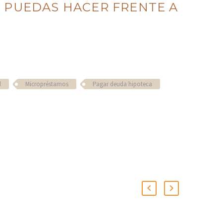
 PUEDAS HACER FRENTE A
d
Micropréstamos
Pagar deuda hipoteca