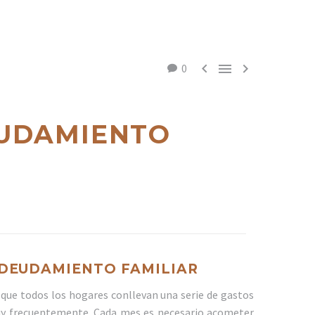



0
EUDAMIENTO
NDEUDAMIENTO FAMILIAR
que todos los hogares conllevan una serie de gastos
muy frecuentemente. Cada mes es necesario acometer