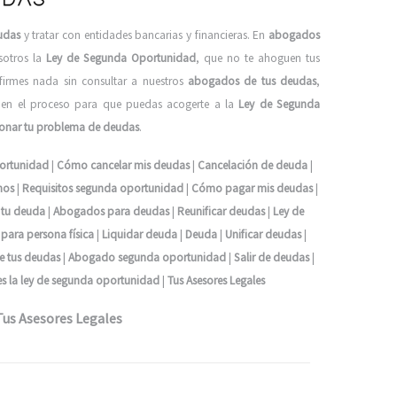
udas
y tratar con entidades bancarias y financieras. En
abogados
sotros la
Ley de Segunda Oportunidad
, que no te ahoguen tus
firmes nada sin consultar a nuestros
abogados de tus deudas
,
 en el proceso para que puedas acogerte a la
Ley de Segunda
ionar tu problema de deudas
.
ortunidad
|
Cómo cancelar mis deudas
|
Cancelación de deuda
|
mos
|
Requisitos segunda oportunidad
|
Cómo pagar mis deudas
|
 tu deuda
|
Abogados para deudas
|
Reunificar deudas
|
Ley de
para persona física
|
Liquidar deuda
|
Deuda
|
Unificar deudas
|
 tus deudas
|
Abogado segunda oportunidad
|
Salir de deudas
|
s la ley de segunda oportunidad
|
Tus Asesores Legales
Tus Asesores Legales