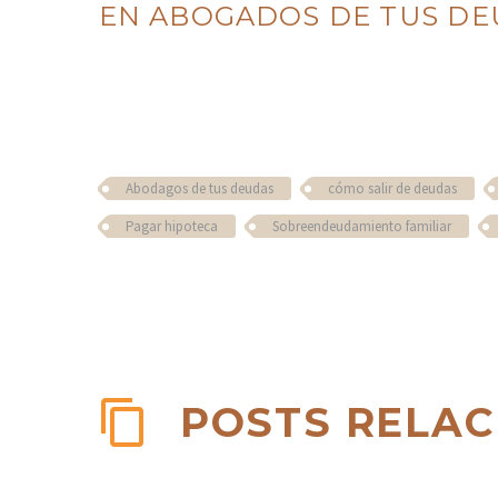
EN ABOGADOS DE TUS DE
Abodagos de tus deudas
cómo salir de deudas
Pagar hipoteca
Sobreendeudamiento familiar
POSTS RELA