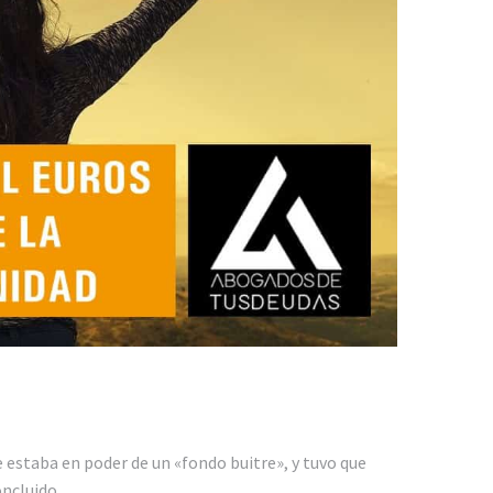
e estaba en poder de un «fondo buitre», y tuvo que
ncluido.