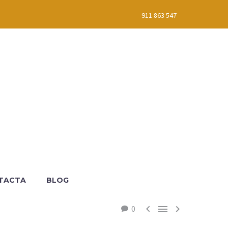
911 863 547
TACTA
BLOG



0