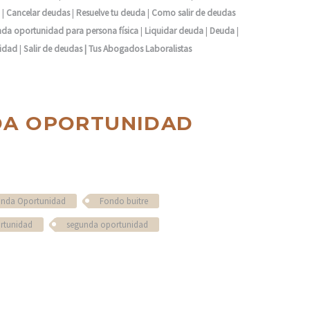
|
Cancelar deudas
|
Resuelve tu deuda
|
Como salir de deudas
nda oportunidad para persona física
|
Liquidar deuda
|
Deuda
|
idad
|
Salir de deudas |
Tus Abogados Laboralistas
NDA OPORTUNIDAD
unda Oportunidad
Fondo buitre
rtunidad
segunda oportunidad