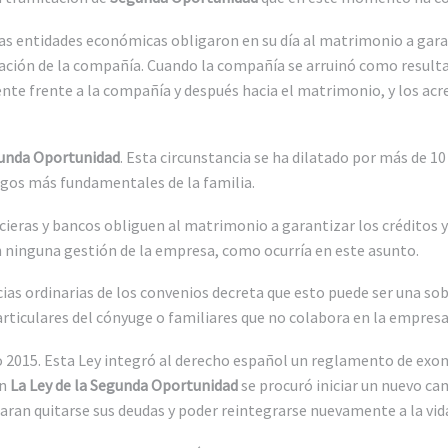
as entidades económicas obligaron en su día al matrimonio a gara
ción de la compañía. Cuando la compañía se arruinó como resultado 
te frente a la compañía y después hacia el matrimonio, y los acr
gunda Oportunidad
. Esta circunstancia se ha dilatado por más de 
agos más fundamentales de la familia.
ieras y bancos obliguen al matrimonio a garantizar los créditos y
 ninguna gestión de la empresa, como ocurría en este asunto.
as ordinarias de los convenios decreta que esto puede ser una sobr
rticulares del cónyuge o familiares que no colabora en la empresa
 2015. Esta Ley integró al derecho español un reglamento de exon
on
La Ley de la Segunda Oportunidad
se procuró iniciar un nuevo c
ran quitarse sus deudas y poder reintegrarse nuevamente a la vida