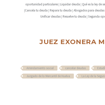
oportunidad particulares
|
Liquidar deuda
|
Qué es la ley de
|
Cancela tu deuda
|
Repara tu deuda
|
Abogados para deudas
Unificar deudas
|
Resuelve tu deuda
|
Segunda opo
JUEZ EXONERA M
Arrendamiento social
cancelar deudas
Estadí
Juzgado de lo Mercantil de Huelva
La Ley de la Segu