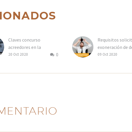
CIONADOS
Claves concurso
Requisitos solici
acreedores en la
exoneración de d
0
pandemia
20 Oct 2020
09 Oct 2020
MENTARIO