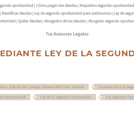
 segunda oportunidad
|
Cómo pagar mis deudas
|
Requisitos segunda oportunidad
|
Reunificar deudas
|
Ley de segunda oportunidad para autónomos
|
Ley de segu
rtunidad
|
Quitar deudas
|
Abogados de tus deudas
|
Abogado segunda oportun
Tus Asesores Legales
EDIANTE LEY DE LA SEGU
stica Judicial del Consejo General del Poder Judicial
Exoneración Ley Seg
nda Oportunidad
Ley de la Segunda Oportunidad
Ley Segunda Opo