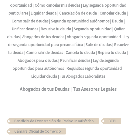
oportunidad
|
Cómo cancelar mis deudas
|
Ley segunda oportunidad
particulares | Liquidar deuda |
Cancelación de deuda
|
Cancelar deuda
|
Como salir de deudas
|
Segunda oportunidad autónomos
|
Deuda
|
Unificar deudas
|
Resuelve tu deuda
|
Segunda oportunidad
|
Quitar
deudas
|
Abogados de tus deudas
|
Abogado segunda oportunidad
|
Ley
de segunda oportunidad para persona física
|
Salir de deudas
|
Resuelve
tu deuda
|
Como salir de deudas
|
Cancela tu deuda
|
Repara tu deuda
|
Abogados para deudas
|
Reunificar deudas
|
Ley de segunda
oportunidad para autónomos
|
Requisitos segunda oportunidad
|
Liquidar deuda
|
Tus Abogados Laboralistas
Abogados de tus Deudas
|
Tus Asesores Legales
Beneficio de Exoneración del Pasivo Insatisfecho
BEPI
Cámara Oficial de Comercio