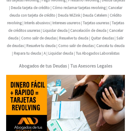
las tarjetas revolving
|
Pago revolving
|
Préstamo revolving
|
Deuda tarjetas
|
Deuda tarjeta de crédito
|
Cómo reclamar tarjetas revolving
|
Cancelar
deuda con tarjeta de crédito
|
Deuda WiZink
|
Deuda Cetelem
|
Crédito
revolving
|
Interés abusivos
|
Intereses usureros
|
Tarjetas usureras
|
Tarjetas
de créditos usureras
|
Liquidar deuda |
Cancelación de deuda
|
Cancelar
deuda
|
Como salir de deudas
|
Resuelve tu deuda
|
Quitar deudas
|
Salir
de deudas
|
Resuelve tu deuda
|
Como salir de deudas
|
Cancela tu deuda
|
Repara tu deuda
|
A
|
Liquidar deuda
|
Tus Abogados Laboralistas
Abogados de tus Deudas
|
Tus Asesores Legales